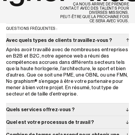
ÇA NOUS ARRIVE DE PRENDRE
CONTACT AVEC DES TALENTS POUR
DIVERSES MISSIONS.
PEUT-ÊTRE QUE LA PROCHAINE FOIS
CE SERA AVEC VOUS.
QUESTIONS FRÉQUENTES
:
Avec quels types de clients travaillez-vous ?
↓
Après avoir travaillé avec de nombreuses entreprises
en B2B et B2C, notre agence web a réuni des
compétences accrues dans différents secteurs tels
que la haute horlogerie, l’architecture, le sport et bien
d’autres. Que ce soit une PME, une OBNL ou une FMN,
No graphism® s’engage à être votre partenaire pour
mener à bien votre projet.
En résumé, tout type de
secteur et de taille d’entreprise.
Nous sommes à un e‑mail de
Quels services offrez-vous ?
↓
distance.
Quel est votre processus de travail ?
↓
NOUS VOUS RÉPONDONS AVANT
LUNDI 17:53:10
.
Combien de temps cela prend pour obtenir une
↓