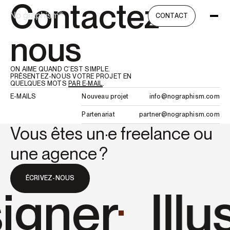
Contactez-
CONTACT
nous
ON AIME QUAND C’EST SIMPLE.
PRÉSENTEZ-NOUS VOTRE PROJET EN
QUELQUES MOTS
PAR E‑MAIL
.
E-MAILS
Nouveau projet
info@
nogra
phism
.com
Partenariat
partn
er@no
graph
ism.c
om
Vous êtes un·e
freelance
ou
une
agence
?
ÉCRIVEZ-NOUS
igner
Illu