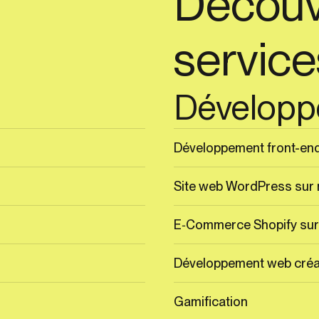
Découv
service
Développ
mail
Développement front-en
E-MAILS
Site web WordPress sur
RÉSEAUX
E‑Commerce Shopify su
Développement web créa
Gamification