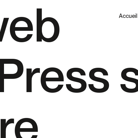
web
Accueil
Press s
re