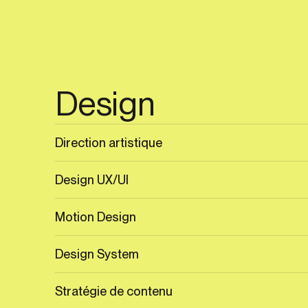
Design
Nous sommes à un e‑
Direction artistique
de distance.
Design UX/UI
NOUS VOUS RÉPONDONS AVANT
LUNDI 15:49:30
.
CONTACTEZ-NOUS
Motion Design
Design System
Stratégie de contenu